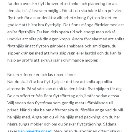
fundera över. En flytt kräver eftertanke och planering för att
den ska bli så bra som möjligt. För att du ska både få en prisvärd
flytt och för att underlätta allt arbete kring flytten är det en
god idé att hitta bra flytthjälp. Det finns många fördelar med att
anlita flytthjälp. Du kan dels spara tid och energi men också
undvika att slita på din egen kropp. Andra fördelar med att anlita
flytthjälp är att flytten går både snabbare och smidigare, du
slipper krångel med att hyra släpvagn eller lastbil och du kan få
hjälp av proffs att skruva isär skrymmande möbler.
Be om referenser och läs recensioner
När du ska hitta bra flytthjälp är det bra att kolla upp olika
alternativ. På så sätt kan du hitta den bästa flytthjälpen för dig.
Be om offerter från flera flyttföretag och jämför sedan dessa.
Välj sedan den flyttfirma som ger dig mest i förhållande till
priset. När du ska be om offerter ska du försöka ange vad du vill
ha hjälp med. Ange om du vill ha hjälp med packning, om du har
några tunga möbler och om du önskar flyttstädning. Sådana
saker
kan påverka priset
. Men innan du godtar en offert ska du